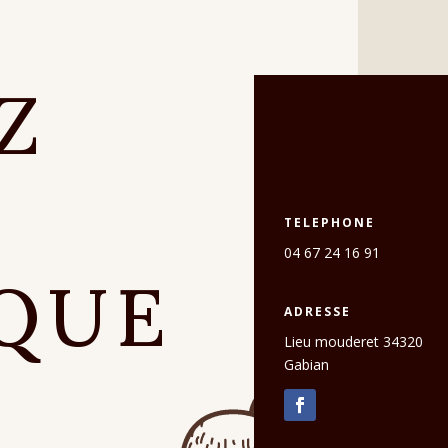
Z
E
TELEPHONE
04 67 24 16 91
QUE
ADRESSE
Lieu mouderet 34320
Gabian