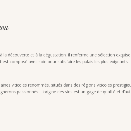
eau
n à la découverte et à la dégustation. Il renferme une sélection exquis
t est composé avec soin pour satisfaire les palais les plus exigeants.
maines viticoles renommés, situés dans des régions viticoles prestigie
s vignerons passionnés. L’origine des vins est un gage de qualité et d’a