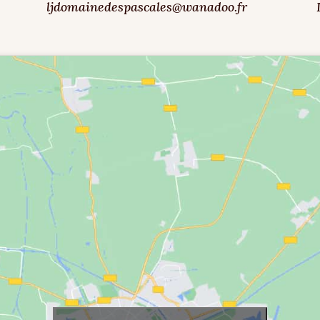
ljdomainedespascales@wanadoo.fr