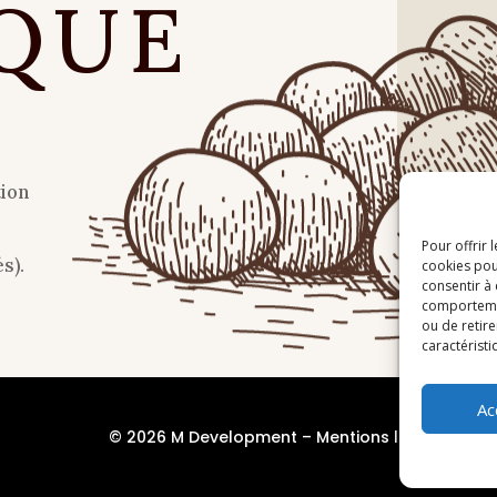
QUE
tion
Pour offrir 
s).
cookies pou
consentir à
comportement
ou de retire
caractéristi
Ac
© 2026 M Development
–
Mentions légales
– Tou