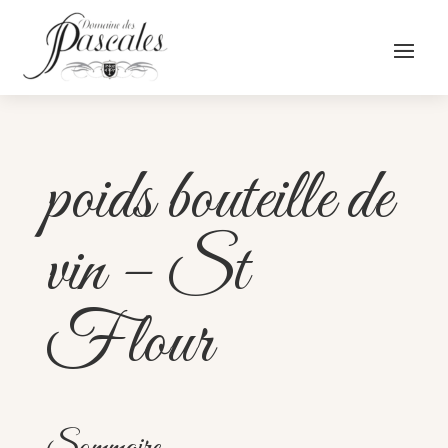
poids bouteille de
vin – St
Flour