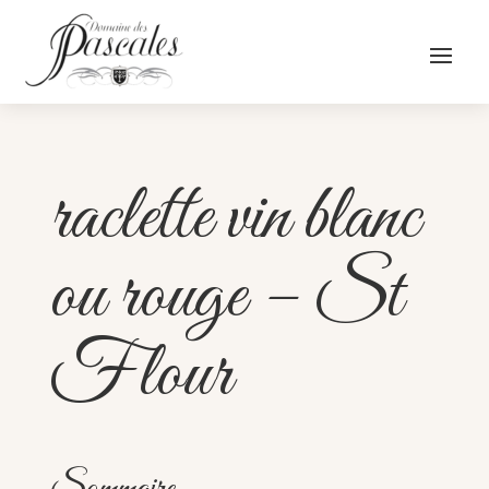
raclette vin blanc
ou rouge – St
Flour